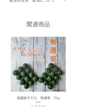
配送料金表 配送について
嵯峨峡ファーム
入 時期により多少前後します。
販売責任者
保存方法 要冷蔵
宅急便でお届けします。
井出竜二
コンパクト、60、80、100、120、
所在地
140、160、180サイズの８種
〒771-4101
関連商品
1kg商品はすべて1つ60サイズでの発
徳島県名東郡佐那河内村下字丸田53
送となります。
電話番号
3kg商品・5kg商品は1つ80サイズで
088-679-3180
の発送となります。
(受付 月曜～金曜日10:00～
17:00)※土日祝はお休み
北海道
メールアドレス
コンパクト 600円
info@sagakyoufarm.com
60サイズ 1,500円
(受付日が営業時間外または休日の時
80サイズ 1,800円
は翌営業日にてご連絡致します)
100サイズ 2,300円
支払い方法
120サイズ 2,600円
クレジットカード払い
140サイズ 2,900円
商品引渡し時期
160サイズ 3,300円
ご注文から7日以内に発送致します。
180サイズ 6,100円
商品以外の必要費用
東北（青森県 秋田県 岩手県 宮城県
送料
嵯峨峡すだち 無選果 5kg
嵯峨峡すだち 無選果 
山形県 福島県）
返品.キャンセル
コンパクト 600円
返品、キャンセルはご対応しかねます
価格