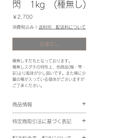
閃 1kg (種無し)
価
￥2,700
格
消費税込み
|
送料別 配送料について
在庫なし
種無しすだちとなっております。
種無しスダチの特性上、他商品(極・雫・
彩)より風味が少し弱いです。また稀に少
量の種が入っている個体がごさいますが
ご了承ください。
商品情報
徳島県産 青果物なので、お届け時に
特定商取引法に基づく表記
変色や皮が柔らかくなることがござい
ます。
販売業者
1kgでL～3Lサイズが約30～40個