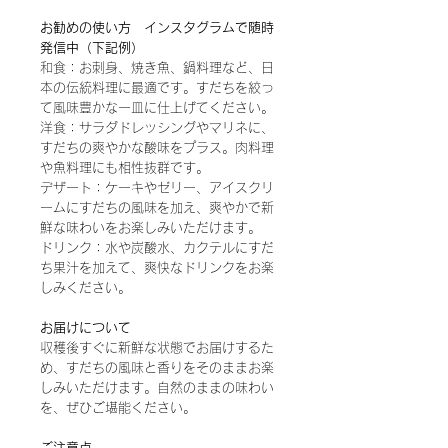
お勧めの使い方 インスタグラムで随時
発信中（下記例）
和食：お刺身、焼き魚、鍋料理など、日
本の伝統料理に最適です。すだちを絞っ
て風味豊かな一皿に仕上げてください。
洋食：サラダドレッシングやマリネに、
すだちの爽やかな酸味をプラス。肉料理
や魚料理にも相性抜群です。
デザート：ケーキやゼリー、アイスクリ
ームにすだちの風味を加え、爽やかで新
鮮な味わいをお楽しみいただけます。
ドリンク：水や炭酸水、カクテルにすだ
ち果汁を加えて、爽快なドリンクをお楽
しみください。
お届けについて
収穫後すぐに新鮮な状態でお届けするた
め、すだちの風味と香りをそのままお楽
しみいただけます。自然のままの味わい
を、ぜひご堪能ください。
ご注意点