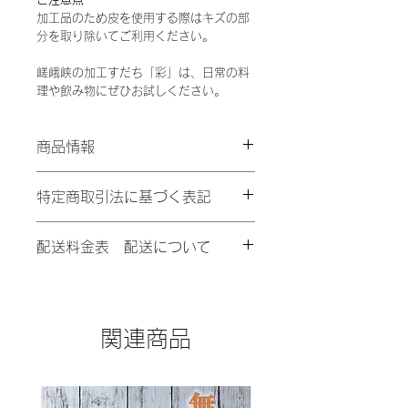
加工品のため皮を使用する際はキズの部
分を取り除いてご利用ください。
嵯峨峡の加工すだち「彩」は、日常の料
理や飲み物にぜひお試しください。
商品情報
徳島県産 青果物なので、お届け時に
特定商取引法に基づく表記
変色や皮が柔らかくなることがござい
ます。
販売業者
1kgでL～3Lサイズが約30～40個
配送料金表 配送について
嵯峨峡ファーム
入 時期により多少前後します。
販売責任者
保存方法 要冷蔵
宅急便でお届けします。
井出竜二
コンパクト、60、80、100、120、
所在地
140、160、180サイズの８種
〒771-4101
関連商品
1kg商品はすべて1つ60サイズでの発
徳島県名東郡佐那河内村下字丸田53
送となります。
電話番号
3kg商品・5kg商品は1つ80サイズで
088-679-3180
の発送となります。
(受付 月曜～金曜日10:00～