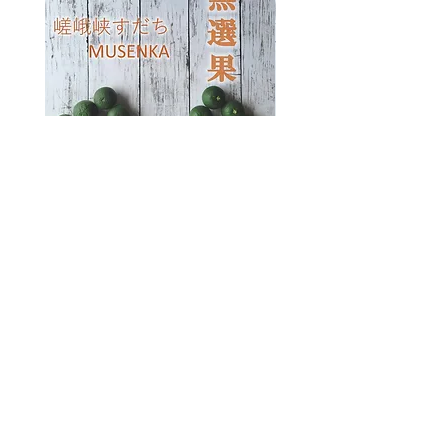
17:00)※土日祝はお休み
北海道
メールアドレス
コンパクト 600円
info@sagakyoufarm.com
60サイズ 1,500円
(受付日が営業時間外または休日の時
80サイズ 1,800円
は翌営業日にてご連絡致します)
100サイズ 2,300円
支払い方法
120サイズ 2,600円
クレジットカード払い
140サイズ 2,900円
商品引渡し時期
160サイズ 3,300円
ご注文から7日以内に発送致します。
180サイズ 6,100円
商品以外の必要費用
東北（青森県 秋田県 岩手県 宮城県
送料
嵯峨峡すだち 無選果 5kg
嵯峨峡すだち 無選果 
山形県 福島県）
返品.キャンセル
コンパクト 600円
返品、キャンセルはご対応しかねます
価格
￥7,500
60サイズ 1,000円
のでご了承いただきますようお願い致
消費税込み
|
送料別 配送料について
消費税込み
80サイズ 1,400円
します。
100サイズ 1,700円
120サイズ 2,000円
140サイズ 2,300円
☎︎
090-1574-7699
160サイズ 2,600円
180サイズ 4,300円
関東（茨城県 栃木県 群馬県 埼玉県
お問い合わせフォーム
千葉県 神奈川県 東京都 山梨県)