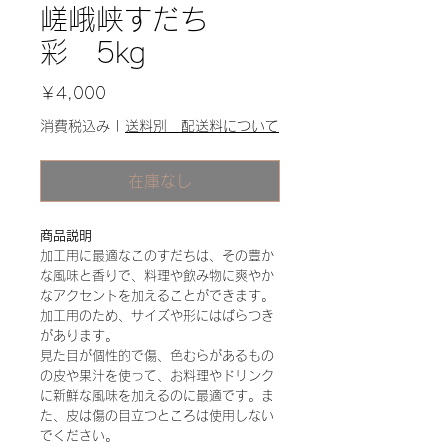
嵯峨峡すだち
彩 5kg
価
￥4,000
格
消費税込み
|
送料別 配送料について
在庫なし
商品説明
加工用に最適なこのすだちは、その豊か
な風味と香りで、料理や飲み物に爽やか
なアクセントを加えることができます。
加工用のため、サイズや形にはばらつき
があります。
見た目が個性的で傷、色むらがあるもの
の皮や果汁を使って、お料理やドリンク
に新鮮な風味を加えるのに最適です。ま
た、皮は傷の目立つところは使用しない
でください。